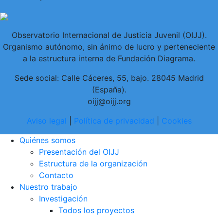
Observatorio Internacional de Justicia Juvenil (OIJJ).
Organismo autónomo, sin ánimo de lucro y perteneciente
a la estructura interna de Fundación Diagrama.
Sede social: Calle Cáceres, 55, bajo. 28045 Madrid
(España).
oijj@oijj.org
Aviso legal
|
Política de privacidad
|
Cookies
Quiénes somos
Presentación del OIJJ
Estructura de la organización
Contacto
Nuestro trabajo
Investigación
Todos los proyectos