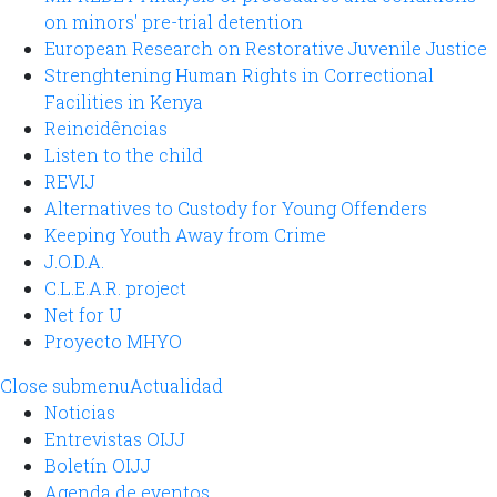
on minors' pre-trial detention
European Research on Restorative Juvenile Justice
Strenghtening Human Rights in Correctional
Facilities in Kenya
Reincidências
Listen to the child
REVIJ
Alternatives to Custody for Young Offenders
Keeping Youth Away from Crime
J.O.D.A.
C.L.E.A.R. project
Net for U
Proyecto MHYO
Close submenu
Actualidad
Noticias
Entrevistas OIJJ
Boletín OIJJ
Agenda de eventos