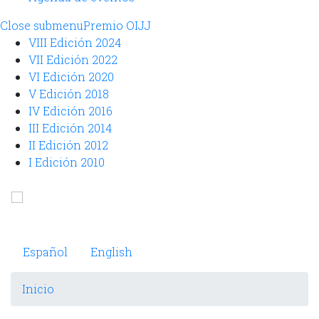
Close submenu
Premio OIJJ
VIII Edición 2024
VII Edición 2022
VI Edición 2020
V Edición 2018
IV Edición 2016
III Edición 2014
II Edición 2012
I Edición 2010
Pasar
al
Observatorio Internacional de Justicia Juvenil
contenido
principal
Español
English
Inicio