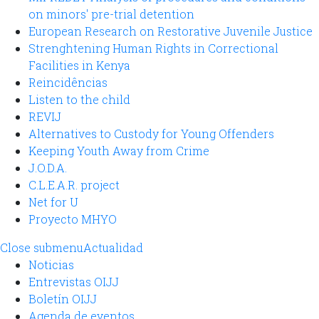
on minors' pre-trial detention
European Research on Restorative Juvenile Justice
Strenghtening Human Rights in Correctional
Facilities in Kenya
Reincidências
Listen to the child
REVIJ
Alternatives to Custody for Young Offenders
Keeping Youth Away from Crime
J.O.D.A.
C.L.E.A.R. project
Net for U
Proyecto MHYO
Close submenu
Actualidad
Noticias
Entrevistas OIJJ
Boletín OIJJ
Agenda de eventos