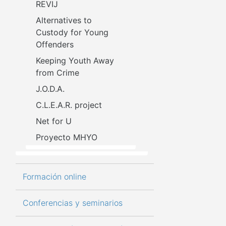
REVIJ
Alternatives to 
Custody for Young 
Offenders
Keeping Youth Away 
from Crime
J.O.D.A.
C.L.E.A.R. project
Net for U
Proyecto MHYO
Formación online
Conferencias y seminarios