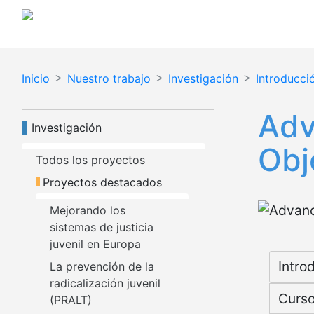
Pasar
al
contenido
principal
Inicio
Nuestro trabajo
Investigación
Introducci
Adv
Navegación principal
Investigación
Obj
Todos los proyectos
Proyectos destacados
Mejorando los 
sistemas de justicia 
juvenil en Europa
Micr
Intro
La prevención de la 
radicalización juvenil 
Curso
(PRALT)