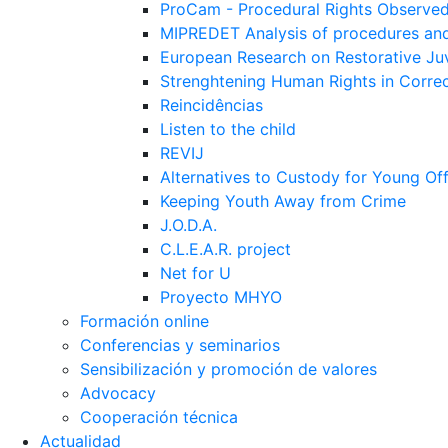
ProCam - Procedural Rights Observe
MIPREDET Analysis of procedures and 
European Research on Restorative Juv
Strenghtening Human Rights in Correct
Reincidências
Listen to the child
REVIJ
Alternatives to Custody for Young Of
Keeping Youth Away from Crime
J.O.D.A.
C.L.E.A.R. project
Net for U
Proyecto MHYO
Formación online
Conferencias y seminarios
Sensibilización y promoción de valores
Advocacy
Cooperación técnica
Actualidad