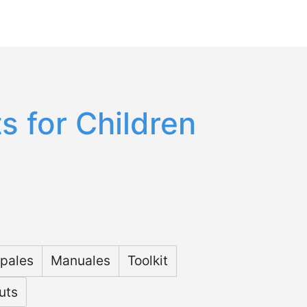
Español
English
 for Children
ipales
Manuales
Toolkit
uts