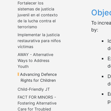
Fortalecer los 
sistemas de justicia 
Obje
juvenil en el contexto 
de la lucha contra el 
To incre
terrorismo
by:
Implementar la justicia 
I
restaurativa para niños 
víctimas
d
AWAY - Alternative 
E
Ways to Address 
d
Youth
Advancing Defence 
D
Rights for Children
d
Child-Friendly JT
E
FACT FOR MINORS - 
p
Fostering Alternative 
Care for Troubled 