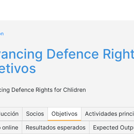
ón
ancing Defence Rights
etivos
osite ADR
ducción
Socios
Objetivos
Actividades princ
 online
Resultados esperados
Expected Outp