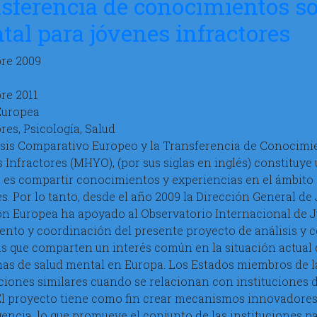
nsferencia de conocimientos so
al para jóvenes infractores
re 2009
re 2011
Europea
res, Psicología, Salud
isis Comparativo Europeo y la Transferencia de Conocimi
 Infractores (MHYO), (por sus siglas en inglés) constituy
o es compartir conocimientos y experiencias en el ámbito 
s. Por lo tanto, desde el año 2009 la Dirección General de 
n Europea ha apoyado al Observatorio Internacional de Just
ento y coordinación del presente proyecto de análisis y 
s que comparten un interés común en la situación actual d
as de salud mental en Europa. Los Estados miembros de la
ciones similares cuando se relacionan con instituciones del
 El proyecto tiene como fin crear mecanismos innovadore
encia, lo que promueve el conjunto de las instituciones pa