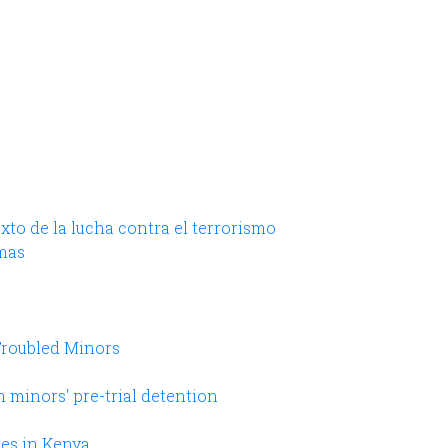
exto de la lucha contra el terrorismo
imas
Troubled Minors
minors' pre-trial detention
ies in Kenya