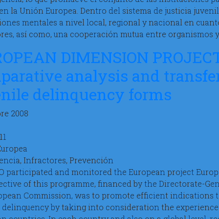
 en la Unión Europea. Dentro del sistema de justicia juveni
ciones mentales a nivel local, regional y nacional en cuan
ores, así como, una cooperación mutua entre organismos 
OPEAN DIMENSION PROJECT.
parative analysis and transfe
enile delinquency forms
re 2008
11
Europea
encia, Infractores, Prevención
O participated and monitored the European project Europ
ective of this programme, financed by the Directorate-Gen
opean Commission, was to promote efficient indications 
e delinquency by taking into consideration the experiences
n countries. In each country and also on a global level, 