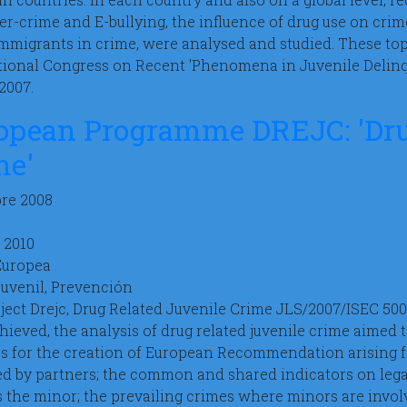
er-crime and E-bullying, the influence of drug use on crim
mmigrants in crime, were analysed and studied. These top
tional Congress on Recent 'Phenomena in Juvenile Delinq
2007.
opean Programme DREJC: 'Drug
me'
re 2008
 2010
Europea
Juvenil, Prevención
ject Drejc, Drug Related Juvenile Crime JLS/2007/ISEC 500 
hieved, the analysis of drug related juvenile crime aimed t
es for the creation of European Recommendation arising f
d by partners; the common and shared indicators on lega
 the minor; the prevailing crimes where minors are invol