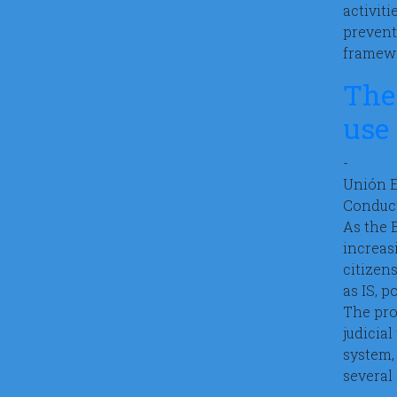
activit
prevent
framewo
The 
use 
-
Unión 
Conduct
As the 
increas
citizen
as IS, 
The pro
judicial
system,
several