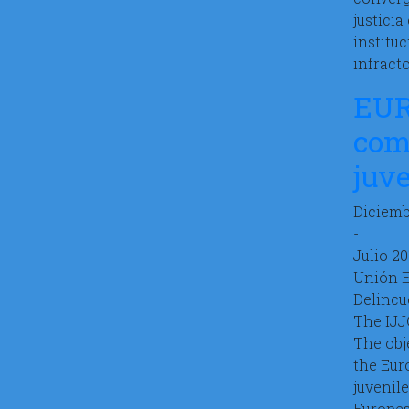
justicia
institu
infract
EUR
com
juv
Diciemb
-
Julio 20
Unión 
Delincu
The IJJ
The obj
the Eur
juvenil
Europea