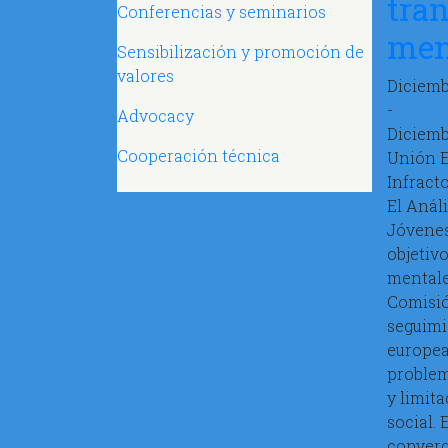
tra
Conferencias y seminarios
ment
Sensibilización y promoción de
valores
Diciemb
-
Advocacy
Diciemb
Cooperación técnica
Unión 
Infracto
El Anál
Jóvenes
objetiv
mentale
Comisió
seguimi
europea
problem
y limita
social.
converg