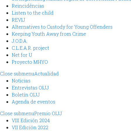
Reincidências
Listen to the child
REVIJ
Alternatives to Custody for Young Offenders
Keeping Youth Away from Crime
J.O.D.A.
C.L.E.A.R. project
Net for U
Proyecto MHYO
Close submenu
Actualidad
Noticias
Entrevistas OIJJ
Boletín OIJJ
Agenda de eventos
Close submenu
Premio OIJJ
VIII Edición 2024
VII Edición 2022