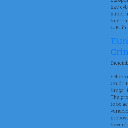
like cyb
minor i
Interna
IJJO in 
Eur
Cri
Diciemb
-
Febrero
Unión 
Droga, 
The pro
to be ac
variabl
propose
towards