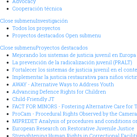
Advocacy
Cooperación técnica
Close submenu
Investigación
Todos los proyectos
Proyectos destacados
Open submenu
Close submenu
Proyectos destacados
Mejorando los sistemas de justicia juvenil en Europa
La prevención de la radicalización juvenil (PRALT)
Fortalecer los sistemas de justicia juvenil en el cont
Implementar la justicia restaurativa para niños víct
AWAY - Alternative Ways to Address Youth
Advancing Defence Rights for Children
Child-Friendly JT
FACT FOR MINORS - Fostering Alternative Care for 
ProCam - Procedural Rights Observed by the Camera
MIPREDET Analysis of procedures and conditions on 
European Research on Restorative Juvenile Justice
Strenghtening Human Rights in Correctional Facilit