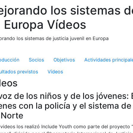
jorando los sistemas de 
 Europa Vídeos
crosite Improving JJS
roducción
Socios
Objetivos
Actividades principal
ultados previstos
Vídeos
deos
voz de los niños y de los jóvenes:
enes con la policía y el sistema de 
 Norte
videos los realizó Include Youth como parte del proyecto “