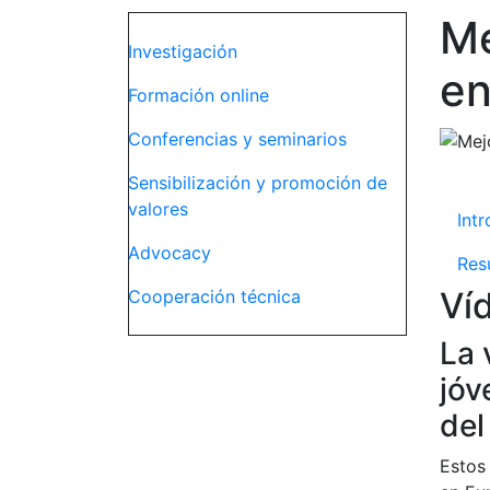
Me
Navegación principal
Investigación
en
Formación online
Conferencias y seminarios
Sensibilización y promoción de
Mi
valores
Int
Advocacy
Res
Ví
Cooperación técnica
La 
jóv
del
Estos 