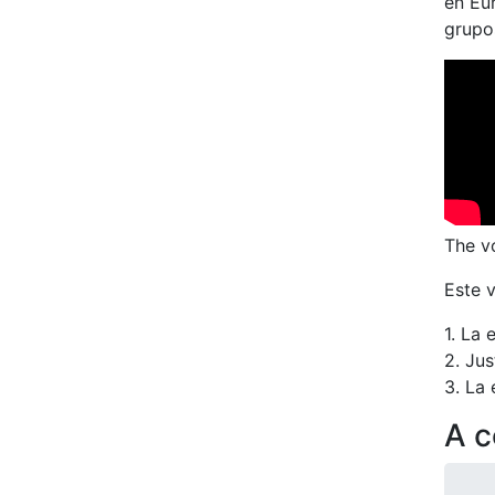
en Eur
grupo
The v
Este 
1. La 
2. Jus
3. La 
A c