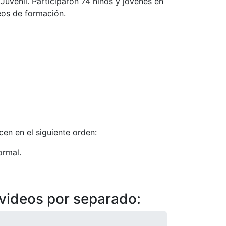
 Juvenil. Participaron 74 niños y jóvenes en
eos de formación.
en en el siguiente orden:
ormal.
 videos por separado: