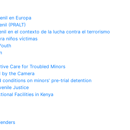
venil en Europa
enil (PRALT)
enil en el contexto de la lucha contra el terrorismo
ara niños víctimas
Youth
n
tive Care for Troubled Minors
d by the Camera
conditions on minors' pre-trial detention
enile Justice
ional Facilities in Kenya
fenders