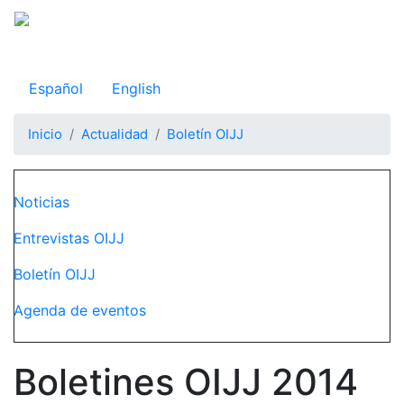
Pasar
al
Observatorio Internacional de Justicia Juvenil
contenido
principal
Español
English
Inicio
Actualidad
Boletín OIJJ
Navegación principal
Noticias
Entrevistas OIJJ
Boletín OIJJ
Agenda de eventos
Boletines OIJJ 2014