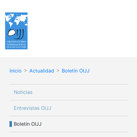
Pasar
Español
English
al
contenido
principal
Inicio
Actualidad
Boletín OIJJ
Navegación principal
Noticias
Entrevistas OIJJ
Boletín OIJJ