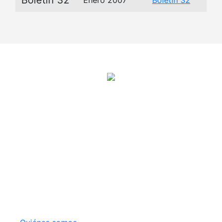
Observatorio Internacional de Justicia Juvenil (OIJJ).
Organismo autónomo, sin ánimo de lucro y perteneciente a la
estructura interna de Fundación Diagrama.
Sede social: Calle Cáceres, 55, bajo. 28045 Madrid (España).
oijj@oijj.org
Aviso legal
|
Política de privacidad
|
Cookies