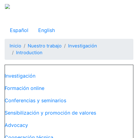
Pasar
al
Observatorio Internacional de Justicia Juvenil
contenido
principal
Español
English
Inicio
Nuestro trabajo
Investigación
Introduction
Navegación principal
Investigación
Formación online
Conferencias y seminarios
Sensibilización y promoción de valores
Advocacy
Cooperación técnica