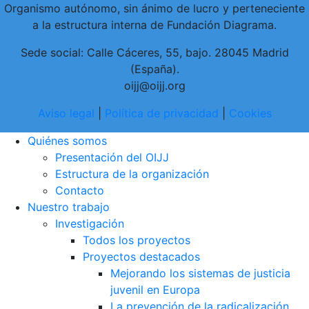
Organismo autónomo, sin ánimo de lucro y perteneciente
a la estructura interna de Fundación Diagrama.
Sede social: Calle Cáceres, 55, bajo. 28045 Madrid
(España).
oijj@oijj.org
Aviso legal
|
Política de privacidad
|
Cookies
Quiénes somos
Presentación del OIJJ
Estructura de la organización
Contacto
Nuestro trabajo
Investigación
Todos los proyectos
Proyectos destacados
Mejorando los sistemas de justicia
juvenil en Europa
La prevención de la radicalización