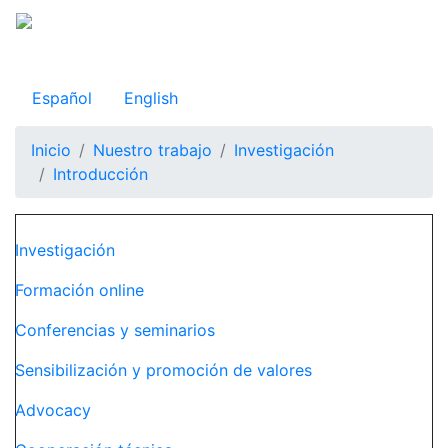
Pasar
al
Observatorio Internacional de Justicia Juvenil
contenido
principal
Español
English
Inicio
Nuestro trabajo
Investigación
Introducción
Navegación principal
Investigación
Formación online
Conferencias y seminarios
Sensibilización y promoción de valores
Advocacy