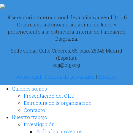
Observatorio Internacional de Justicia Juvenil (OIJJ).
Organismo autónomo, sin ánimo de lucro y
perteneciente a la estructura interna de Fundación
Diagrama.
Sede social: Calle Cáceres, 55, bajo. 28045 Madrid
(España).
oijj@oijj.org
Aviso legal
|
Política de privacidad
|
Cookies
Quiénes somos
Presentación del OIJJ
Estructura de la organización
Contacto
Nuestro trabajo
Investigación
Todos los proyectos