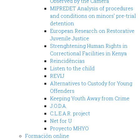
Observed by the Camera
MIPREDET Analysis of procedures
and conditions on minors' pre-trial
detention
European Research on Restorative
Juvenile Justice
Strenghtening Human Rights in
Correctional Facilities in Kenya
Reincidências
Listen to the child
REVIJ
Alternatives to Custody for Young
Offenders
Keeping Youth Away from Crime
J.O.D.A.
C.L.E.A.R. project
Net for U
Proyecto MHYO
Formación online