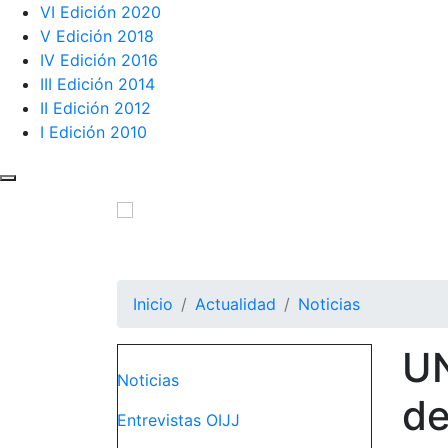
VI Edición 2020
V Edición 2018
IV Edición 2016
III Edición 2014
II Edición 2012
I Edición 2010
Pasar
al
contenido
Observatorio Internacional de Justi
principal
Inicio
Actualidad
Noticias
UN
Navegación principal
Noticias
de
Entrevistas OIJJ