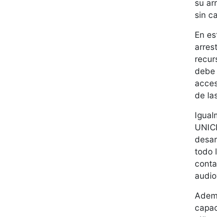
su ar
sin c
En es
arres
recur
debe 
acces
de la
Igual
UNICE
desar
todo 
conta
audio
Ademá
capac