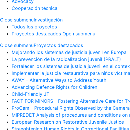
Advocacy
Cooperación técnica
Close submenu
Investigación
Todos los proyectos
Proyectos destacados
Open submenu
Close submenu
Proyectos destacados
Mejorando los sistemas de justicia juvenil en Europa
La prevención de la radicalización juvenil (PRALT)
Fortalecer los sistemas de justicia juvenil en el conte
Implementar la justicia restaurativa para niños víctim
AWAY - Alternative Ways to Address Youth
Advancing Defence Rights for Children
Child-Friendly JT
FACT FOR MINORS - Fostering Alternative Care for T
ProCam - Procedural Rights Observed by the Camera
MIPREDET Analysis of procedures and conditions on mi
European Research on Restorative Juvenile Justice
Strenghtening Human Rights in Correctional Facilities