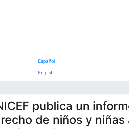
Navegación p
Español
Quiénes somos
Nuest
cia Juvenil
English
Premio OIJJ
Colabor
ICEF publica un inform
recho de niños y niñas a