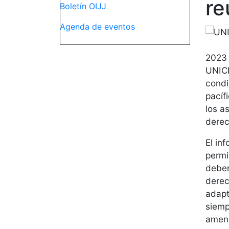
re
Boletín OIJJ
Agenda de eventos
2023
UNICE
condi
pacíf
los a
derec
El in
permi
deben
derec
adapt
siemp
amena