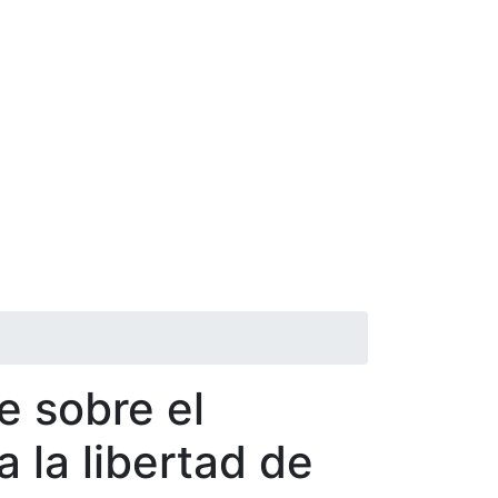
rincipal
ro trabajo
Actualidad
Formación
a
e sobre el
 la libertad de