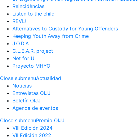
Reincidências
Listen to the child
REVIJ
Alternatives to Custody for Young Offenders
Keeping Youth Away from Crime
J.O.D.A.
C.L.E.A.R. project
Net for U
Proyecto MHYO
Close submenu
Actualidad
Noticias
Entrevistas OIJJ
Boletín OIJJ
Agenda de eventos
Close submenu
Premio OIJJ
VIII Edición 2024
VII Edición 2022