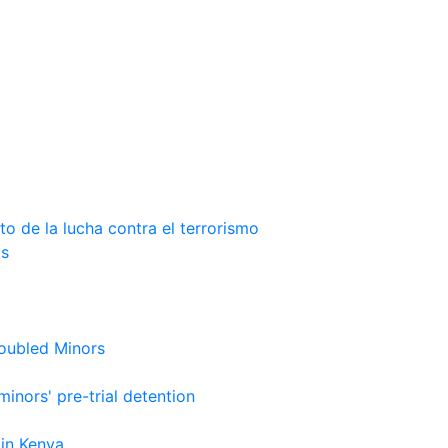
xto de la lucha contra el terrorismo
as
roubled Minors
nors' pre-trial detention
 in Kenya