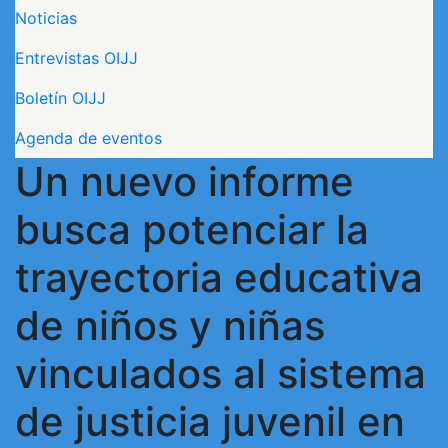
Navegación principal
Noticias
Entrevistas OIJJ
Boletín OIJJ
Agenda de eventos
Un nuevo informe
busca potenciar la
trayectoria educativa
de niños y niñas
vinculados al sistema
de justicia juvenil en