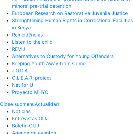
minors' pre-trial detention
European Research on Restorative Juvenile Justice
Strenghtening Human Rights in Correctional Facilities
in Kenya
Reincidências
Listen to the child
REVIJ
Alternatives to Custody for Young Offenders
Keeping Youth Away from Crime
J.O.D.A.
C.L.E.A.R. project
Net for U
Proyecto MHYO
Close submenu
Actualidad
Noticias
Entrevistas OIJJ
Boletín OIJJ
Agenda de eventos