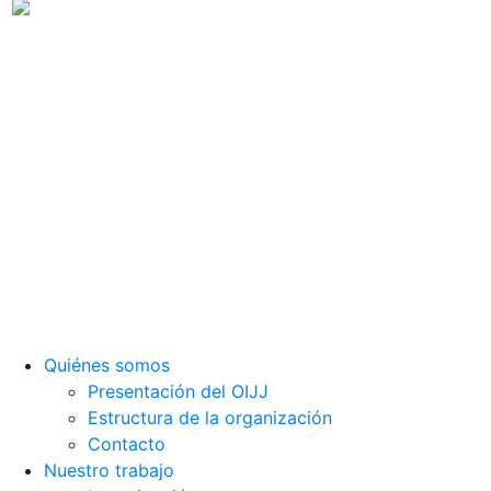
Observatorio Internacional de Justicia Juvenil (OIJJ).
Organismo autónomo, sin ánimo de lucro y perteneciente a la
estructura interna de Fundación Diagrama.
Sede social: Calle Cáceres, 55, bajo. 28045 Madrid (España).
oijj@oijj.org
Aviso legal
|
Política de privacidad
|
Cookies
Quiénes somos
Presentación del OIJJ
Estructura de la organización
Contacto
Nuestro trabajo