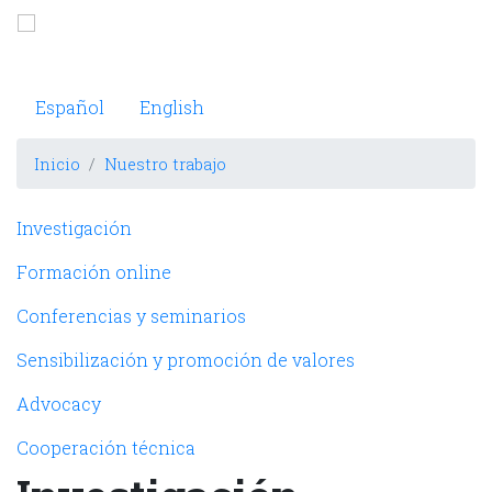
Pasar
al
Observatorio Internacional de Justicia Juvenil
contenido
principal
Español
English
Inicio
Nuestro trabajo
Navegación principal
Investigación
Formación online
Conferencias y seminarios
Sensibilización y promoción de valores
Advocacy
Cooperación técnica